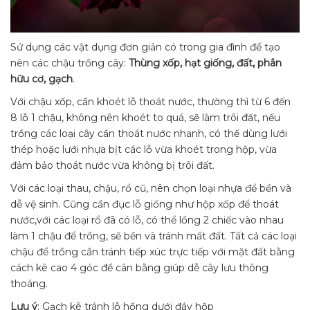
Sử dụng các vật dụng đơn giản có trong gia đình để tạo
nên các chậu trồng cây:
Thùng xốp, hạt giống, đất, phân
hữu cơ, gạch
.
Với chậu xốp, cần khoét lỗ thoát nước, thường thì từ 6 đến
8 lỗ 1 chậu, không nên khoét to quá, sẽ làm trôi đất, nếu
trồng các loại cây cần thoát nước nhanh, có thể dùng lưới
thép hoặc lưới nhựa bịt các lỗ vừa khoét trong hộp, vừa
đảm bảo thoát nước vừa không bị trôi đất.
Với các loại thau, chậu, rổ cũ, nên chọn loại nhựa để bền và
dễ vệ sinh. Cũng cần đục lỗ giống như hộp xốp để thoát
nước,với các loại rổ đã có lỗ, có thể lồng 2 chiếc vào nhau
làm 1 chậu để trồng, sẽ bền và tránh mất đất. Tất cả các loại
chậu để trồng cần tránh tiếp xúc trực tiếp với mặt đất bằng
cách kê cao 4 góc để cân bằng giúp dễ cây lưu thông
thoáng.
Lưu ý
: Gạch kê tránh lỗ hổng dưới đáy hộp